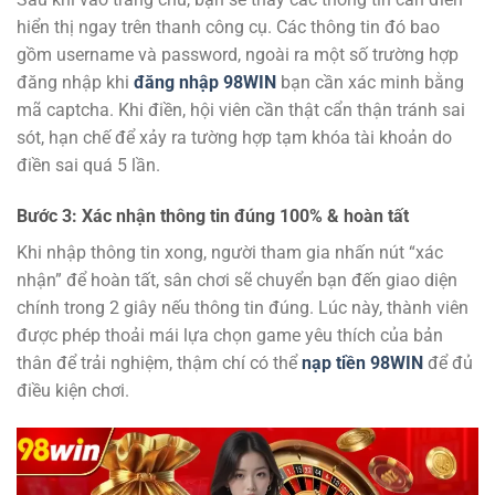
hiển thị ngay trên thanh công cụ. Các thông tin đó bao
gồm username và password, ngoài ra một số trường hợp
đăng nhập khi
đăng nhập 98WIN
bạn cần xác minh bằng
mã captcha. Khi điền, hội viên cần thật cẩn thận tránh sai
sót, hạn chế để xảy ra tường hợp tạm khóa tài khoản do
điền sai quá 5 lần.
Bước 3: Xác nhận thông tin đúng 100% & hoàn tất
Khi nhập thông tin xong, người tham gia nhấn nút “xác
nhận” để hoàn tất, sân chơi sẽ chuyển bạn đến giao diện
chính trong 2 giây nếu thông tin đúng. Lúc này, thành viên
được phép thoải mái lựa chọn game yêu thích của bản
thân để trải nghiệm, thậm chí có thể
nạp tiền 98WIN
để đủ
điều kiện chơi.