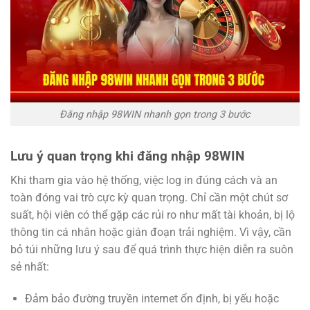
Đăng nhập 98WIN nhanh gọn trong 3 bước
Lưu ý quan trọng khi đăng nhập 98WIN
Khi tham gia vào hệ thống, việc log in đúng cách và an
toàn đóng vai trò cực kỳ quan trọng. Chỉ cần một chút sơ
suất, hội viên có thể gặp các rủi ro như mất tài khoản, bị lộ
thông tin cá nhân hoặc gián đoạn trải nghiệm. Vì vậy, cần
bỏ túi những lưu ý sau để quá trình thực hiện diễn ra suôn
sẻ nhất:
Đảm bảo đường truyền internet ổn định, bị yếu hoặc