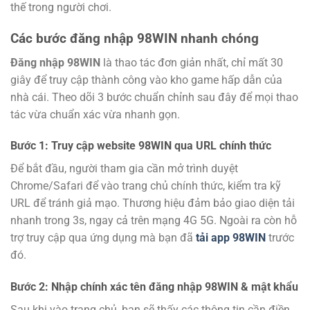
thế trong người chơi.
Các bước đăng nhập 98WIN nhanh chóng
Đăng nhập 98WIN
là thao tác đơn giản nhất, chỉ mất 30
giây để truy cập thành công vào kho game hấp dẫn của
nhà cái. Theo dõi 3 bước chuẩn chỉnh sau đây để mọi thao
tác vừa chuẩn xác vừa nhanh gọn.
Bước 1: Truy cập website 98WIN qua URL chính thức
Để bắt đầu, người tham gia cần mở trình duyệt
Chrome/Safari để vào trang chủ chính thức, kiểm tra kỹ
URL để tránh giả mạo. Thương hiệu đảm bảo giao diện tải
nhanh trong 3s, ngay cả trên mạng 4G 5G. Ngoài ra còn hỗ
trợ truy cập qua ứng dụng mà bạn đã
tải app 98WIN
trước
đó.
Bước 2: Nhập chính xác tên đăng nhập 98WIN & mật khẩu
Sau khi vào trang chủ, bạn sẽ thấy các thông tin cần điền