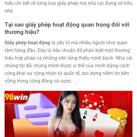
hiểu chi tiết về từng loại giấy phép mà nhà cái đang sở hữu
nhé.
Tại sao giấy phép hoạt động quan trọng đối với
thương hiệu?
Giấy phép hoạt động
là yếu tố mà nhiều người chơi quan
tâm hàng đầu. Đây là tiêu chuẩn để phân biệt một thương
hiệu hợp pháp và những nền tảng thiếu minh bạch. Nhà cái
chúng tôi đã chứng minh được vị thế của mình bằng cách
công khai sự công nhận từ quốc tế, tạo dựng niềm tin bền
vững trong cộng đồng cá cược.