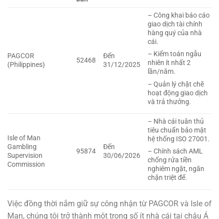
– Công khai báo cáo
giao dịch tài chính
hàng quý của nhà
cái.
– Kiểm toán ngẫu
PAGCOR
Đến
52468
nhiên ít nhất 2
(Philippines)
31/12/2025
lần/năm.
– Quản lý chặt chẽ
hoạt động giao dịch
và trả thưởng.
– Nhà cái tuân thủ
tiêu chuẩn bảo mật
Isle of Man
hệ thống ISO 27001.
Gambling
Đến
95874
– Chính sách AML
Supervision
30/06/2026
chống rửa tiền
Commission
nghiêm ngặt, ngăn
chặn triệt để.
Việc đồng thời nắm giữ sự công nhận từ PAGCOR và Isle of
Man, chúng tôi trở thành một trong số ít nhà cái tại châu Á