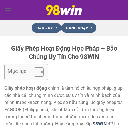
ĐĂNG KÝ
ĐĂNG NHẬP
Giấy Phép Hoạt Động Hợp Pháp – Bảo
Chứng Uy Tín Cho 98WIN
Mục lục
Giấy phép hoạt động
chính là tấm hộ chiếu hợp pháp, giúp
các nhà cái chứng minh được sự uy tín và minh bạch của
mình trước khách hàng. Việc sở hữu cùng lúc giấy phép từ
PAGCOR (Philippines), Isle of Man đã đưa thương hiệu
chúng tôi trở thành một trong những điểm đến an toàn
toàn diện trên thị trường. Hãy cùng truy cập
98WIN
để
tìm