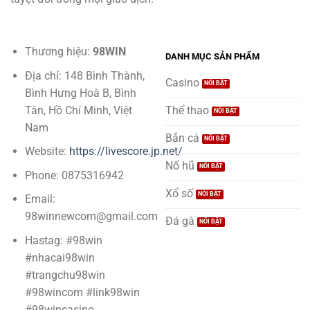
Thương hiệu:
98WIN
DANH MỤC SẢN PHẨM
Địa chỉ: 148 Bình Thành,
Casino
Bình Hưng Hoà B, Bình
Tân, Hồ Chí Minh, Việt
Thể thao
Nam
Bắn cá
Website:
https://livescore.jp.net/
Nổ hũ
Phone: 0875316942
Xổ số
Email:
98winnewcom@gmail.com
Đá gà
Hastag: #98win
#nhacai98win
#trangchu98win
#98wincom #link98win
#98wincasino