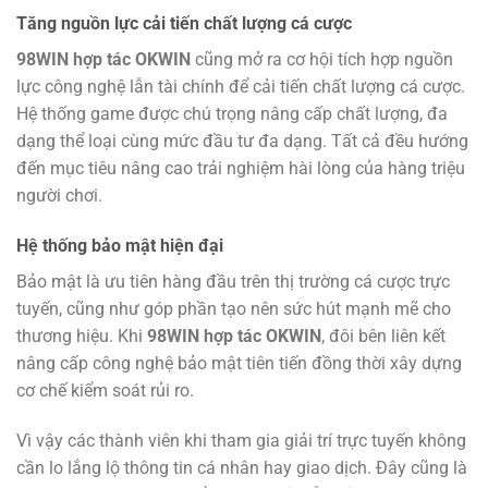
Tăng nguồn lực cải tiến chất lượng cá cược
98WIN hợp tác OKWIN
cũng mở ra cơ hội tích hợp nguồn
lực công nghệ lẫn tài chính để cải tiến chất lượng cá cược.
Hệ thống game được chú trọng nâng cấp chất lượng, đa
dạng thể loại cùng mức đầu tư đa dạng. Tất cả đều hướng
đến mục tiêu nâng cao trải nghiệm hài lòng của hàng triệu
người chơi.
Hệ thống bảo mật hiện đại
Bảo mật là ưu tiên hàng đầu trên thị trường cá cược trực
tuyến, cũng như góp phần tạo nên sức hút mạnh mẽ cho
thương hiệu. Khi
98WIN hợp tác OKWIN
, đôi bên liên kết
nâng cấp công nghệ bảo mật tiên tiến đồng thời xây dựng
cơ chế kiểm soát rủi ro.
Vì vậy các thành viên khi tham gia giải trí trực tuyến không
cần lo lắng lộ thông tin cá nhân hay giao dịch. Đây cũng là