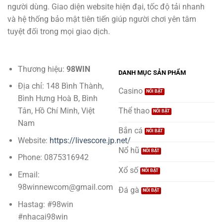
người dùng. Giao diện website hiện đại, tốc độ tải nhanh
và hệ thống bảo mật tiên tiến giúp người chơi yên tâm
tuyệt đối trong mọi giao dịch.
Thương hiệu:
98WIN
DANH MỤC SẢN PHẨM
Địa chỉ: 148 Bình Thành,
Casino
Bình Hưng Hoà B, Bình
Tân, Hồ Chí Minh, Việt
Thể thao
Nam
Bắn cá
Website:
https://livescore.jp.net/
Nổ hũ
Phone: 0875316942
Xổ số
Email:
98winnewcom@gmail.com
Đá gà
Hastag: #98win
#nhacai98win