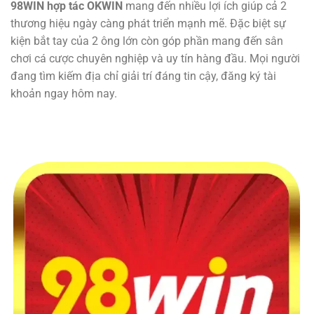
98WIN hợp tác OKWIN
mang đến nhiều lợi ích giúp cả 2
thương hiệu ngày càng phát triển mạnh mẽ. Đặc biệt sự
kiện bắt tay của 2 ông lớn còn góp phần mang đến sân
chơi cá cược chuyên nghiệp và uy tín hàng đầu. Mọi người
đang tìm kiếm địa chỉ giải trí đáng tin cậy, đăng ký tài
khoản ngay hôm nay.