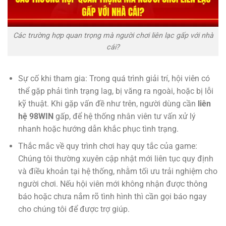
Các trường hợp quan trọng mà người chơi liên lạc gấp với nhà
cái?
Sự cố khi tham gia: Trong quá trình giải trí, hội viên có
thể gặp phải tình trạng lag, bị văng ra ngoài, hoặc bị lỗi
kỹ thuật. Khi gặp vấn đề như trên, người dùng cần
liên
hệ 98WIN
gấp, để hệ thống nhân viên tư vấn xử lý
nhanh hoặc hướng dẫn khắc phục tình trạng.
Thắc mắc về quy trình chơi hay quy tắc của game:
Chúng tôi thường xuyên cập nhật mới liên tục quy định
và điều khoản tại hệ thống, nhằm tối ưu trải nghiệm cho
người chơi. Nếu hội viên mới không nhận được thông
báo hoặc chưa nắm rõ tình hình thì cần gọi báo ngay
cho chúng tôi để được trợ giúp.