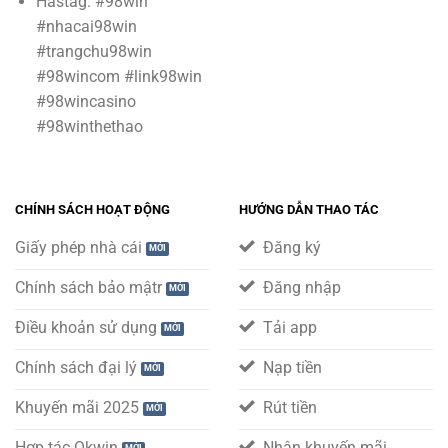
Hastag: #98win
#nhacai98win
#trangchu98win
#98wincom #link98win
#98wincasino
#98winthethao
CHÍNH SÁCH HOẠT ĐỘNG
HƯỚNG DẪN THAO TÁC
Giấy phép nhà cái
Đăng ký
Chính sách bảo mậtr
Đăng nhập
Điều khoản sử dụng
Tải app
Chính sách đại lý
Nạp tiền
Khuyến mãi 2025
Rút tiền
Hợp tác Okwin
Nhận khuyến mãi