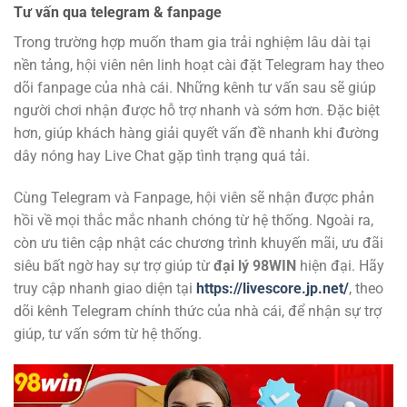
Tư vấn qua telegram & fanpage
Trong trường hợp muốn tham gia trải nghiệm lâu dài tại
nền tảng, hội viên nên linh hoạt cài đặt Telegram hay theo
dõi fanpage của nhà cái. Những kênh tư vấn sau sẽ giúp
người chơi nhận được hỗ trợ nhanh và sớm hơn. Đặc biệt
hơn, giúp khách hàng giải quyết vấn đề nhanh khi đường
dây nóng hay Live Chat gặp tình trạng quá tải.
Cùng Telegram và Fanpage, hội viên sẽ nhận được phản
hồi về mọi thắc mắc nhanh chóng từ hệ thống. Ngoài ra,
còn ưu tiên cập nhật các chương trình khuyến mãi, ưu đãi
siêu bất ngờ hay sự trợ giúp từ
đại lý 98WIN
hiện đại. Hãy
truy cập nhanh giao diện tại
https://livescore.jp.net/
, theo
dõi kênh Telegram chính thức của nhà cái, để nhận sự trợ
giúp, tư vấn sớm từ hệ thống.