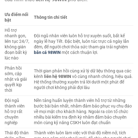
Ưu điểm nổi
Thông tin chi tiết
bật
Hỗ trợ
nhanh gọn,
Đội ngũ nhân viên luôn hỗ trợ xuyên suốt, bất kể
liên tục 24/7,
ngày lễ hay Tết. Đặc biệt, luôn túc trực cả ngày lẫn
không gián
đêm, để người chơi thỏa sức tham gia trải nghiệm
đoạn bất kỳ
bắn cá 98WIN
một cách thuận lợi.
lúc nào
Phản hồi
Thời gian phản hồi cùng xử lý dữ liệu thông qua các
sớm, cập
kênh
liên hệ 98WIN
vô cùng nhanh chóng, hiệu quả.
nhật và giải
Hệ thống thường xuyên trả lời dưới một phút để
quyết kịp
người chơi không phải đợi lâu
thời
Đội ngũ
Nền tảng huấn luyện thành viên hỗ trợ từ những
thành viên
bước bài bản nhất, nhằm đảm bảo phục vụ chu đáo
hỗ trợ rất
về mọi mặt cho khách hàng. Ngoài ra còn tổ chức
chuyên
nhiều bài kiểm tra định kỳ nhằm đảm bảo chuyên
nghiệp
môn cùng kỹ năng CSKH luôn đạt chuẩn
Thái độ thân
Thành viên luôn làm việc với thái độ niềm nở, tích