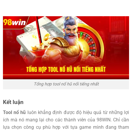
Tổng hợp tool nổ hũ nổi tiếng nhất
Kết luận
Tool nổ hũ
luôn khẳng định được độ hiệu quả từ những lợi
ích mà nó mang lại cho các thành viên của 98WIN. Chỉ cần
lựa chọn công cụ phù hợp với tựa game mình đang tham