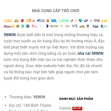
NHÀ CUNG CẤP TRÒ CHƠI
98WIN
được biết đến là một trong những thương hiệu cá
cược trực tuyến uy tín hàng đầu tại thị trường châu Á, đặc
biệt phát triển mạnh mẽ tại Việt Nam. Với định hướng xây
dựng một sân chơi công bằng và an toàn,
nhà cái 98WIN
luôn chú trọng đến việc tạo ra trải nghiệm thân thiện cho
người dùng. Giao diện website hiện đại, tốc độ tải nhanh
và hệ thống bảo mật tiên tiến giúp người chơi yên tâm
tuyệt đối trong mọi giao dịch.
Thương hiệu:
98WIN
DANH MỤC SẢN PHẨM
Địa chỉ: 148 Bình Thành,
Casino