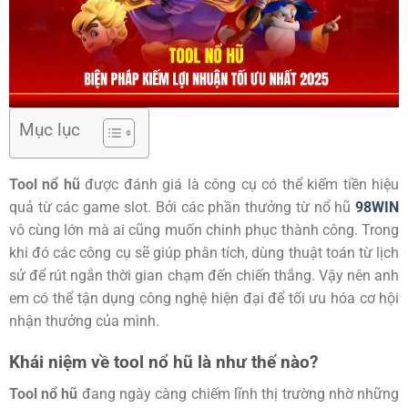
Mục lục
Tool nổ hũ
được đánh giá là công cụ có thể kiếm tiền hiệu
quả từ các game slot. Bởi các phần thưởng từ nổ hũ
98WIN
vô cùng lớn mà ai cũng muốn chinh phục thành công. Trong
khi đó các công cụ sẽ giúp phân tích, dùng thuật toán từ lịch
sử để rút ngắn thời gian chạm đến chiến thắng. Vậy nên anh
em có thể tận dụng công nghệ hiện đại để tối ưu hóa cơ hội
nhận thưởng của mình.
Khái niệm về tool nổ hũ là như thế nào?
Tool nổ hũ
đang ngày càng chiếm lĩnh thị trường nhờ những