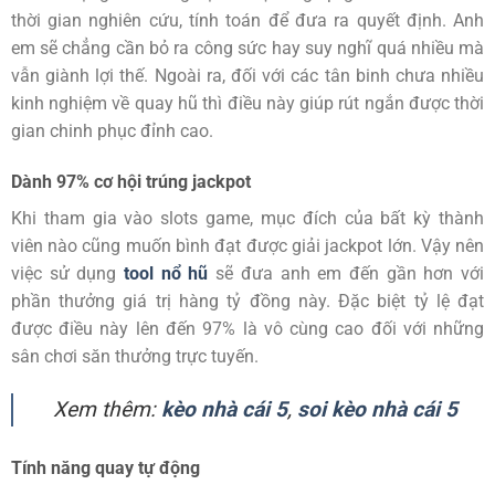
thời gian nghiên cứu, tính toán để đưa ra quyết định. Anh
em sẽ chẳng cần bỏ ra công sức hay suy nghĩ quá nhiều mà
vẫn giành lợi thế. Ngoài ra, đối với các tân binh chưa nhiều
kinh nghiệm về quay hũ thì điều này giúp rút ngắn được thời
gian chinh phục đỉnh cao.
Dành 97% cơ hội trúng jackpot
Khi tham gia vào slots game, mục đích của bất kỳ thành
viên nào cũng muốn bình đạt được giải jackpot lớn. Vậy nên
việc sử dụng
tool nổ hũ
sẽ đưa anh em đến gần hơn với
phần thưởng giá trị hàng tỷ đồng này. Đặc biệt tỷ lệ đạt
được điều này lên đến 97% là vô cùng cao đối với những
sân chơi săn thưởng trực tuyến.
Xem thêm:
kèo nhà cái 5
,
soi kèo nhà cái 5
Tính năng quay tự động