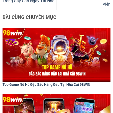
Trong Gay Cấn Ngay Tại Nhà
Viên
BÀI CÙNG CHUYÊN MỤC
Top Game Nổ Hũ Đặc Sắc Hàng Đầu Tại Nhà Cái 98WIN