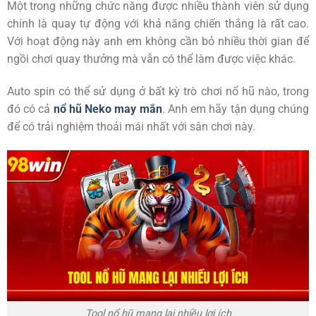
Một trong những chức năng được nhiều thành viên sử dụng
chính là quay tự động với khả năng chiến thắng là rất cao.
Với hoạt động này anh em không cần bỏ nhiều thời gian để
ngồi chơi quay thưởng mà vẫn có thể làm được việc khác.
Auto spin có thể sử dụng ở bất kỳ trò chơi nổ hũ nào, trong
đó có cả
nổ hũ Neko may mắn
. Anh em hãy tận dụng chúng
để có trải nghiệm thoải mái nhất với sân chơi này.
Tool nổ hũ mang lại nhiều lợi ích