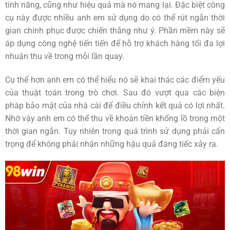
tính năng, cũng như hiệu quả mà nó mang lại. Đặc biệt công
cụ này được nhiều anh em sử dụng do có thể rút ngắn thời
gian chinh phục được chiến thắng như ý. Phần mềm này sẽ
áp dụng công nghệ tiến tiến để hỗ trợ khách hàng tối đa lợi
nhuận thu về trong mỗi lần quay.
Cụ thể hơn anh em có thể hiểu nó sẽ khai thác các điểm yếu
của thuật toán trong trò chơi. Sau đó vượt qua các biện
pháp bảo mật của nhà cái để điều chỉnh kết quả có lợi nhất.
Nhờ vậy anh em có thể thu về khoản tiền khổng lồ trong một
thời gian ngắn. Tuy nhiên trong quá trình sử dụng phải cẩn
trọng để không phải nhận những hậu quả đáng tiếc xảy ra.